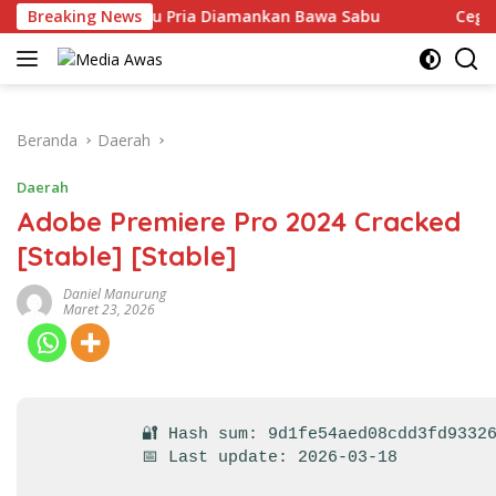
Langsung
atu Pria Diamankan Bawa Sabu
Breaking News
Cegah Kejahatan Jalanan
ke
konten
Beranda
Daerah
Daerah
Adobe Premiere Pro 2024 Cracked
[Stable] [Stable]
Daniel Manurung
Maret 23, 2026
🔐 Hash sum: 9d1fe54aed08cdd3fd9332
📅 Last update: 2026-03-18