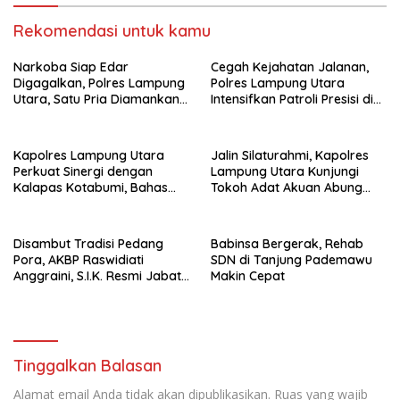
Rekomendasi untuk kamu
Narkoba Siap Edar
Cegah Kejahatan Jalanan,
Digagalkan, Polres Lampung
Polres Lampung Utara
Utara, Satu Pria Diamankan
Intensifkan Patroli Presisi di
Bawa Sabu
Titik Rawan
Kapolres Lampung Utara
Jalin Silaturahmi, Kapolres
Perkuat Sinergi dengan
Lampung Utara Kunjungi
Kalapas Kotabumi, Bahas
Tokoh Adat Akuan Abung
Pemberantasan Narkoba
Perkuat Sinergi Jaga
dan Pungli
Kamtibma
Disambut Tradisi Pedang
Babinsa Bergerak, Rehab
Pora, AKBP Raswidiati
SDN di Tanjung Pademawu
Anggraini, S.I.K. Resmi Jabat
Makin Cepat
Kapolres Lampung Utara
Tinggalkan Balasan
Alamat email Anda tidak akan dipublikasikan.
Ruas yang wajib