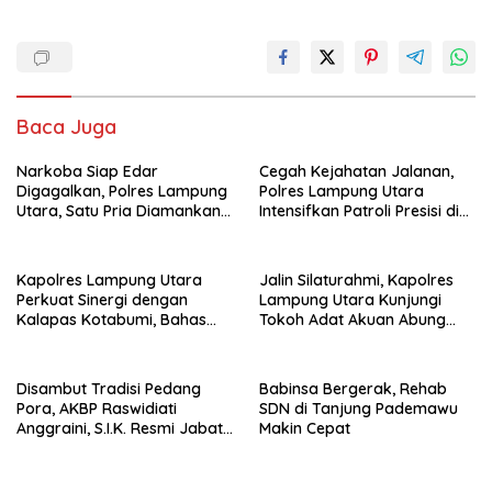
Baca Juga
Narkoba Siap Edar
Cegah Kejahatan Jalanan,
Digagalkan, Polres Lampung
Polres Lampung Utara
Utara, Satu Pria Diamankan
Intensifkan Patroli Presisi di
Bawa Sabu
Titik Rawan
Kapolres Lampung Utara
Jalin Silaturahmi, Kapolres
Perkuat Sinergi dengan
Lampung Utara Kunjungi
Kalapas Kotabumi, Bahas
Tokoh Adat Akuan Abung
Pemberantasan Narkoba
Perkuat Sinergi Jaga
dan Pungli
Kamtibma
Disambut Tradisi Pedang
Babinsa Bergerak, Rehab
Pora, AKBP Raswidiati
SDN di Tanjung Pademawu
Anggraini, S.I.K. Resmi Jabat
Makin Cepat
Kapolres Lampung Utara