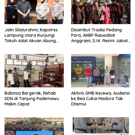
Jalin Silaturahmi, Kapolres
Disambut Tradisi Pedang
Lampung Utara Kunjungi
Pora, AKBP Raswidiati
Tokoh Adat Akuan Abung
Anggraini, S.I.K. Resmi Jabat
Perkuat Sinergi Jaga
Kapolres Lampung Utara
Kamtibma
Babinsa Bergerak, Rehab
Aktivis GMB Kecewa, Audiensi
SDN di Tanjung Pademawu
ke Bea Cukai Madura Tak
Makin Cepat
Ditemui