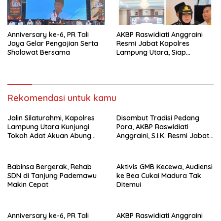
Anniversary ke-6, PR Tali
AKBP Raswidiati Anggraini
Jaya Gelar Pengajian Serta
Resmi Jabat Kapolres
Sholawat Bersama
Lampung Utara, Siap
Lanjutkan Pelayanan Presisi
kepada Masyarakat
Rekomendasi untuk kamu
Jalin Silaturahmi, Kapolres
Disambut Tradisi Pedang
Lampung Utara Kunjungi
Pora, AKBP Raswidiati
Tokoh Adat Akuan Abung
Anggraini, S.I.K. Resmi Jabat
Perkuat Sinergi Jaga
Kapolres Lampung Utara
Kamtibma
Babinsa Bergerak, Rehab
Aktivis GMB Kecewa, Audiensi
SDN di Tanjung Pademawu
ke Bea Cukai Madura Tak
Makin Cepat
Ditemui
Anniversary ke-6, PR Tali
AKBP Raswidiati Anggraini