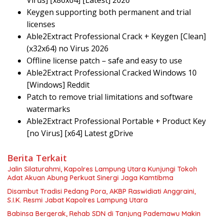
Virus] [x86x64] [Latest] 2026
Keygen supporting both permanent and trial
licenses
Able2Extract Professional Crack + Keygen [Clean]
(x32x64) no Virus 2026
Offline license patch – safe and easy to use
Able2Extract Professional Cracked Windows 10
[Windows] Reddit
Patch to remove trial limitations and software
watermarks
Able2Extract Professional Portable + Product Key
[no Virus] [x64] Latest gDrive
Berita Terkait
Jalin Silaturahmi, Kapolres Lampung Utara Kunjungi Tokoh
Adat Akuan Abung Perkuat Sinergi Jaga Kamtibma
Disambut Tradisi Pedang Pora, AKBP Raswidiati Anggraini,
S.I.K. Resmi Jabat Kapolres Lampung Utara
Babinsa Bergerak, Rehab SDN di Tanjung Pademawu Makin