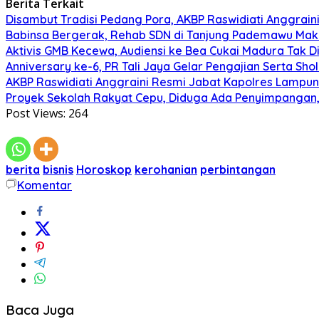
Berita Terkait
Disambut Tradisi Pedang Pora, AKBP Raswidiati Anggraini
Babinsa Bergerak, Rehab SDN di Tanjung Pademawu Mak
Aktivis GMB Kecewa, Audiensi ke Bea Cukai Madura Tak D
Anniversary ke-6, PR Tali Jaya Gelar Pengajian Serta Sh
AKBP Raswidiati Anggraini Resmi Jabat Kapolres Lampun
Proyek Sekolah Rakyat Cepu, Diduga Ada Penyimpangan, 
Post Views:
264
berita
bisnis
Horoskop
kerohanian
perbintangan
Komentar
Baca Juga