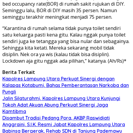
bed occupancy rate(BOR) di rumah sakit rujukan di DIY.
Seminggu lalu, BOR di DIY masih 35 persen. Namun
seminggu terakhir meningkat menjadi 75 persen.
“Karantina di rumah selama tidak punya toilet sendiri
satu keluarga pasti kena gitu. Kalau nggak punya toilet
sendiri juga ke tetangga yang bisa nular dan sebagainya.
Sehingga kita ketati. Mereka sekarang mobil tidak
disiplin. Nek ora ya wis (kalau tidak bisa disiplin).
Lockdown aja gitu nggak ada pilihan,” katanya. (Ah/Rs)*
Berita Terkait
Kapolres Lampung Utara Perkuat Sinergi dengan
Kalapas Kotabumi, Bahas Pemberantasan Narkoba dan
Pungli
Jalin Silaturahmi, Kapolres Lampung Utara Kunjungi
Tokoh Adat Akuan Abung Perkuat Sinergi Jaga
Kamtibma
Disambut Tradisi Pedang Pora, AKBP Raswidiati
Anggraini, S.I.K. Resmi Jabat Kapolres Lampung Utara
Babinsa Bergerak, Rehab SDN di Tanjung Pademawu