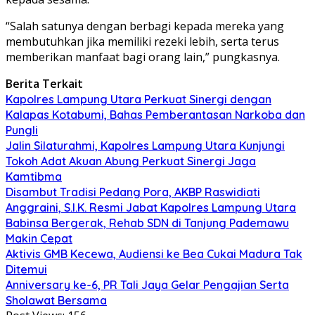
“Salah satunya dengan berbagi kepada mereka yang
membutuhkan jika memiliki rezeki lebih, serta terus
memberikan manfaat bagi orang lain,” pungkasnya.
Berita Terkait
Kapolres Lampung Utara Perkuat Sinergi dengan
Kalapas Kotabumi, Bahas Pemberantasan Narkoba dan
Pungli
Jalin Silaturahmi, Kapolres Lampung Utara Kunjungi
Tokoh Adat Akuan Abung Perkuat Sinergi Jaga
Kamtibma
Disambut Tradisi Pedang Pora, AKBP Raswidiati
Anggraini, S.I.K. Resmi Jabat Kapolres Lampung Utara
Babinsa Bergerak, Rehab SDN di Tanjung Pademawu
Makin Cepat
Aktivis GMB Kecewa, Audiensi ke Bea Cukai Madura Tak
Ditemui
Anniversary ke-6, PR Tali Jaya Gelar Pengajian Serta
Sholawat Bersama