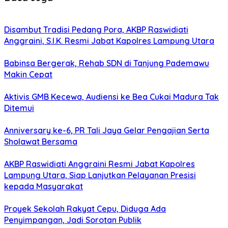
Disambut Tradisi Pedang Pora, AKBP Raswidiati
Anggraini, S.I.K. Resmi Jabat Kapolres Lampung Utara
Babinsa Bergerak, Rehab SDN di Tanjung Pademawu
Makin Cepat
Aktivis GMB Kecewa, Audiensi ke Bea Cukai Madura Tak
Ditemui
Anniversary ke-6, PR Tali Jaya Gelar Pengajian Serta
Sholawat Bersama
AKBP Raswidiati Anggraini Resmi Jabat Kapolres
Lampung Utara, Siap Lanjutkan Pelayanan Presisi
kepada Masyarakat
Proyek Sekolah Rakyat Cepu, Diduga Ada
Penyimpangan, Jadi Sorotan Publik