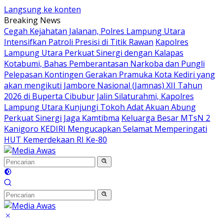
Langsung ke konten
Breaking News
Cegah Kejahatan Jalanan, Polres Lampung Utara
Intensifkan Patroli Presisi di Titik Rawan
Kapolres
Lampung Utara Perkuat Sinergi dengan Kalapas
Kotabumi, Bahas Pemberantasan Narkoba dan Pungli
Pelepasan Kontingen Gerakan Pramuka Kota Kediri yang
akan mengikuti Jambore Nasional (Jamnas) XII Tahun
2026 di Buperta Cibubur
Jalin Silaturahmi, Kapolres
Lampung Utara Kunjungi Tokoh Adat Akuan Abung
Perkuat Sinergi Jaga Kamtibma
Keluarga Besar MTsN 2
Kanigoro KEDIRI Mengucapkan Selamat Memperingati
HUT Kemerdekaan RI Ke-80