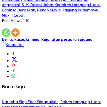
Anggraini, S.I.K. Resmi Jabat Kapolres Lampung Utara
Babinsa Bergerak, Rehab SDN di Tanjung Pademawu
Makin Cepat
Post Views:
110
berita
kasus kriminal
Kejahatan
peradilan pidana
Komentar
Baca Juga
Narkoba Siap Edar Digagalkan, Polres Lampung Utara,
Satu Pria Diamankan Bawa Sabu