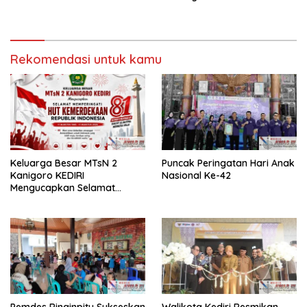
Rekomendasi untuk kamu
Keluarga Besar MTsN 2
Puncak Peringatan Hari Anak
Kanigoro KEDIRI
Nasional Ke-42
Mengucapkan Selamat
Memperingati HUT
Kemerdekaan RI Ke-80
Pemdes Ringinpitu Sukseskan
Walikota Kediri Resmikan