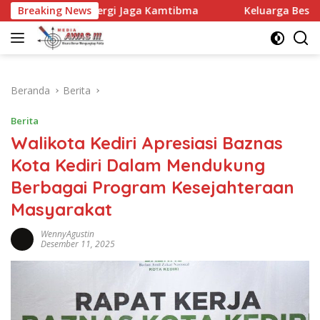
Langsung
 Sinergi Jaga Kamtibma
Breaking News
Keluarga Besar MTsN 2 Kanigo
ke
konten
Beranda
Berita
Berita
Walikota Kediri Apresiasi Baznas
Kota Kediri Dalam Mendukung
Berbagai Program Kesejahteraan
Masyarakat
WennyAgustin
Desember 11, 2025