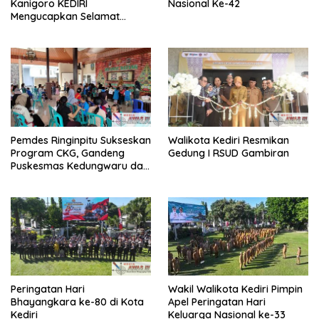
Kanigoro KEDIRI
Nasional Ke-42
Mengucapkan Selamat
Memperingati HUT
Kemerdekaan RI Ke-80
Pemdes Ringinpitu Sukseskan
Walikota Kediri Resmikan
Program CKG, Gandeng
Gedung I RSUD Gambiran
Puskesmas Kedungwaru dan
Mahasiswa KKN UIN Satu
Peringatan Hari
Wakil Walikota Kediri Pimpin
Bhayangkara ke-80 di Kota
Apel Peringatan Hari
Kediri
Keluarga Nasional ke-33