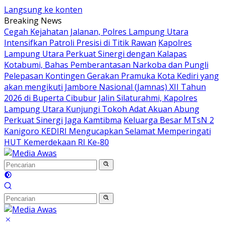
Langsung ke konten
Breaking News
Cegah Kejahatan Jalanan, Polres Lampung Utara
Intensifkan Patroli Presisi di Titik Rawan
Kapolres
Lampung Utara Perkuat Sinergi dengan Kalapas
Kotabumi, Bahas Pemberantasan Narkoba dan Pungli
Pelepasan Kontingen Gerakan Pramuka Kota Kediri yang
akan mengikuti Jambore Nasional (Jamnas) XII Tahun
2026 di Buperta Cibubur
Jalin Silaturahmi, Kapolres
Lampung Utara Kunjungi Tokoh Adat Akuan Abung
Perkuat Sinergi Jaga Kamtibma
Keluarga Besar MTsN 2
Kanigoro KEDIRI Mengucapkan Selamat Memperingati
HUT Kemerdekaan RI Ke-80