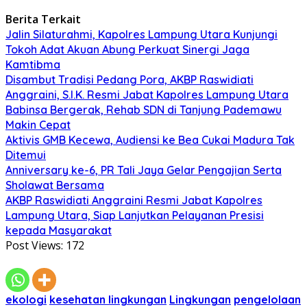
Berita Terkait
Jalin Silaturahmi, Kapolres Lampung Utara Kunjungi
Tokoh Adat Akuan Abung Perkuat Sinergi Jaga
Kamtibma
Disambut Tradisi Pedang Pora, AKBP Raswidiati
Anggraini, S.I.K. Resmi Jabat Kapolres Lampung Utara
Babinsa Bergerak, Rehab SDN di Tanjung Pademawu
Makin Cepat
Aktivis GMB Kecewa, Audiensi ke Bea Cukai Madura Tak
Ditemui
Anniversary ke-6, PR Tali Jaya Gelar Pengajian Serta
Sholawat Bersama
AKBP Raswidiati Anggraini Resmi Jabat Kapolres
Lampung Utara, Siap Lanjutkan Pelayanan Presisi
kepada Masyarakat
Post Views:
172
ekologi
kesehatan lingkungan
Lingkungan
pengelolaan