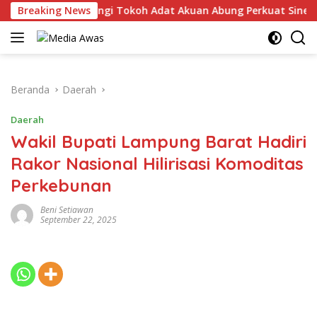
Langsung
mpung Utara Kunjungi Tokoh Adat Akuan Abung Perkuat Sinergi
Breaking News
ke
konten
Beranda
Daerah
Daerah
Wakil Bupati Lampung Barat Hadiri
Rakor Nasional Hilirisasi Komoditas
Perkebunan
Beni Setiawan
September 22, 2025