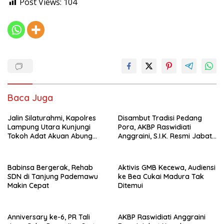
Post Views:
104
Baca Juga
Jalin Silaturahmi, Kapolres
Disambut Tradisi Pedang
Lampung Utara Kunjungi
Pora, AKBP Raswidiati
Tokoh Adat Akuan Abung
Anggraini, S.I.K. Resmi Jabat
Perkuat Sinergi Jaga
Kapolres Lampung Utara
Kamtibma
Babinsa Bergerak, Rehab
Aktivis GMB Kecewa, Audiensi
SDN di Tanjung Pademawu
ke Bea Cukai Madura Tak
Makin Cepat
Ditemui
Anniversary ke-6, PR Tali
AKBP Raswidiati Anggraini