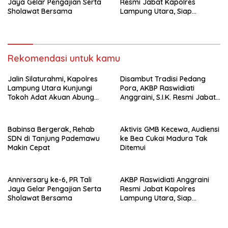
Jaya Gelar Pengajian Serta
Resmi Jabat Kapolres
Sholawat Bersama
Lampung Utara, Siap
Lanjutkan Pelayanan Presisi
kepada Masyarakat
Rekomendasi untuk kamu
Jalin Silaturahmi, Kapolres
Disambut Tradisi Pedang
Lampung Utara Kunjungi
Pora, AKBP Raswidiati
Tokoh Adat Akuan Abung
Anggraini, S.I.K. Resmi Jabat
Perkuat Sinergi Jaga
Kapolres Lampung Utara
Kamtibma
Babinsa Bergerak, Rehab
Aktivis GMB Kecewa, Audiensi
SDN di Tanjung Pademawu
ke Bea Cukai Madura Tak
Makin Cepat
Ditemui
Anniversary ke-6, PR Tali
AKBP Raswidiati Anggraini
Jaya Gelar Pengajian Serta
Resmi Jabat Kapolres
Sholawat Bersama
Lampung Utara, Siap
Lanjutkan Pelayanan Presisi
kepada Masyarakat