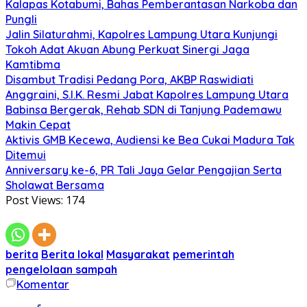
Kalapas Kotabumi, Bahas Pemberantasan Narkoba dan
Pungli
Jalin Silaturahmi, Kapolres Lampung Utara Kunjungi
Tokoh Adat Akuan Abung Perkuat Sinergi Jaga
Kamtibma
Disambut Tradisi Pedang Pora, AKBP Raswidiati
Anggraini, S.I.K. Resmi Jabat Kapolres Lampung Utara
Babinsa Bergerak, Rehab SDN di Tanjung Pademawu
Makin Cepat
Aktivis GMB Kecewa, Audiensi ke Bea Cukai Madura Tak
Ditemui
Anniversary ke-6, PR Tali Jaya Gelar Pengajian Serta
Sholawat Bersama
Post Views:
174
berita
Berita lokal
Masyarakat
pemerintah
pengelolaan sampah
Komentar