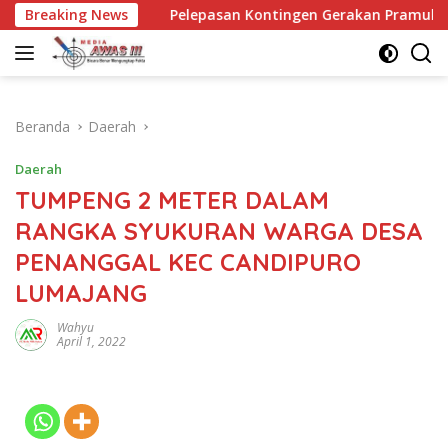
Langsung
Breaking News
Pelepasan Kontingen Gerakan Pramuka Kota Kediri yang
ke
konten
Beranda
Daerah
Daerah
TUMPENG 2 METER DALAM
RANGKA SYUKURAN WARGA DESA
PENANGGAL KEC CANDIPURO
LUMAJANG
Wahyu
April 1, 2022