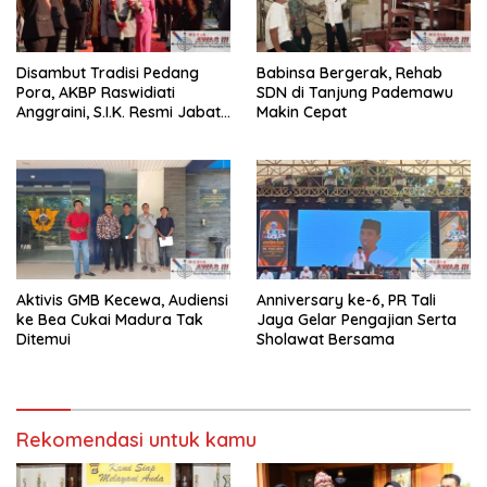
Disambut Tradisi Pedang
Babinsa Bergerak, Rehab
Pora, AKBP Raswidiati
SDN di Tanjung Pademawu
Anggraini, S.I.K. Resmi Jabat
Makin Cepat
Kapolres Lampung Utara
Aktivis GMB Kecewa, Audiensi
Anniversary ke-6, PR Tali
ke Bea Cukai Madura Tak
Jaya Gelar Pengajian Serta
Ditemui
Sholawat Bersama
Rekomendasi untuk kamu