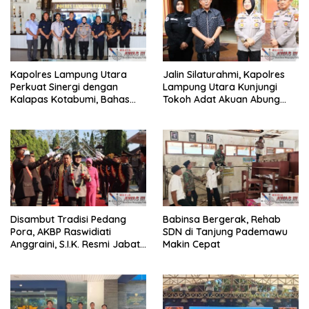
Kapolres Lampung Utara
Jalin Silaturahmi, Kapolres
Perkuat Sinergi dengan
Lampung Utara Kunjungi
Kalapas Kotabumi, Bahas
Tokoh Adat Akuan Abung
Pemberantasan Narkoba
Perkuat Sinergi Jaga
dan Pungli
Kamtibma
Disambut Tradisi Pedang
Babinsa Bergerak, Rehab
Pora, AKBP Raswidiati
SDN di Tanjung Pademawu
Anggraini, S.I.K. Resmi Jabat
Makin Cepat
Kapolres Lampung Utara