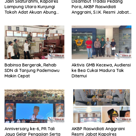
Jalin Silaturahmi, Kapolres
Disambut Tradisi Pedang
Lampung Utara Kunjungi
Pora, AKBP Raswidiati
Tokoh Adat Akuan Abung
Anggraini, S.I.K. Resmi Jabat
Perkuat Sinergi Jaga
Kapolres Lampung Utara
Kamtibma
Babinsa Bergerak, Rehab
Aktivis GMB Kecewa, Audiensi
SDN di Tanjung Pademawu
ke Bea Cukai Madura Tak
Makin Cepat
Ditemui
Anniversary ke-6, PR Tali
AKBP Raswidiati Anggraini
Jaya Gelar Pengajian Serta
Resmi Jabat Kapolres