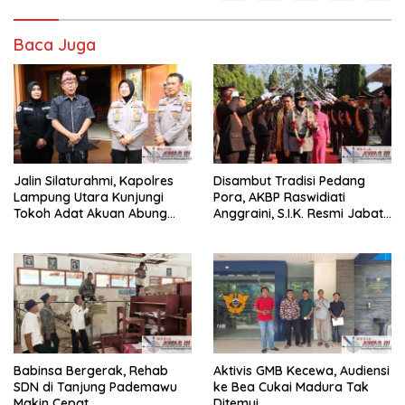
Baca Juga
Jalin Silaturahmi, Kapolres
Disambut Tradisi Pedang
Lampung Utara Kunjungi
Pora, AKBP Raswidiati
Tokoh Adat Akuan Abung
Anggraini, S.I.K. Resmi Jabat
Perkuat Sinergi Jaga
Kapolres Lampung Utara
Kamtibma
Babinsa Bergerak, Rehab
Aktivis GMB Kecewa, Audiensi
SDN di Tanjung Pademawu
ke Bea Cukai Madura Tak
Makin Cepat
Ditemui