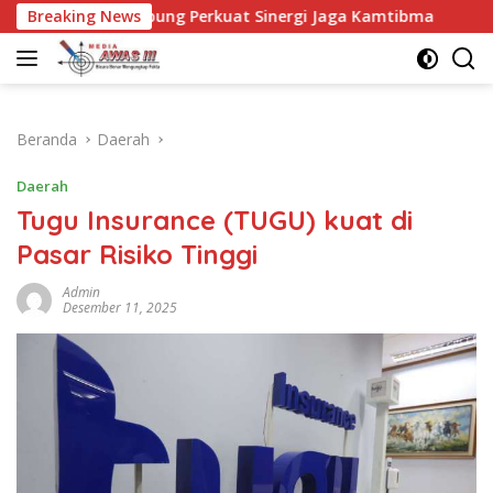
Langsung
uan Abung Perkuat Sinergi Jaga Kamtibma
Breaking News
Keluarga Be
ke
konten
Beranda
Daerah
Daerah
Tugu Insurance (TUGU) kuat di
Pasar Risiko Tinggi
Admin
Desember 11, 2025