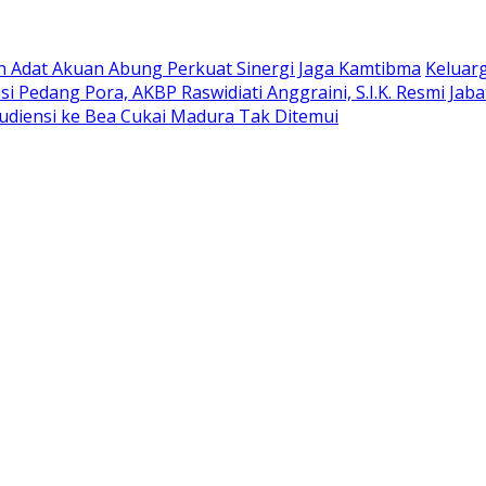
oh Adat Akuan Abung Perkuat Sinergi Jaga Kamtibma
Keluar
si Pedang Pora, AKBP Raswidiati Anggraini, S.I.K. Resmi Ja
udiensi ke Bea Cukai Madura Tak Ditemui