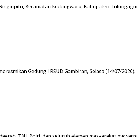
inginpitu, Kecamatan Kedungwaru, Kabupaten Tulungag
 meresmikan Gedung I RSUD Gambiran, Selasa (14/07/2026).
daerah, TNI, Polri, dan seluruh elemen masyarakat mewarn