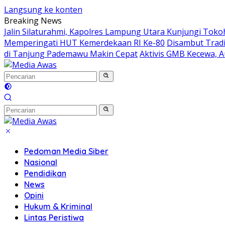
Langsung ke konten
Breaking News
Jalin Silaturahmi, Kapolres Lampung Utara Kunjungi Tok
Memperingati HUT Kemerdekaan RI Ke-80
Disambut Tradi
di Tanjung Pademawu Makin Cepat
Aktivis GMB Kecewa, A
Pedoman Media Siber
Nasional
Pendidikan
News
Opini
Hukum & Kriminal
Lintas Peristiwa