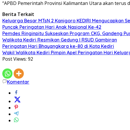
“APBD Pemerintah Provinsi Kalimantan Utara akan terus d
Berita Terkait
Keluarga Besar MTsN 2 Kanigoro KEDIRI Mengucapkan S
Puncak Peringatan Hari Anak Nasional Ke-42
Pemdes Ringinpitu Sukseskan Program CKG, Gandeng P
Walikota Kediri Resmikan Gedung I RSUD Gambiran
Peringatan Hari Bhayangkara ke-80 di Kota Kediri
Wakil Walikota Kediri Pimpin Apel Peringatan Hari Keluar
Post Views:
92
Komentar