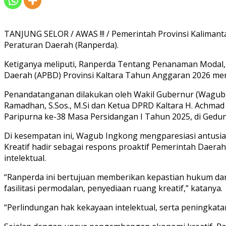
TANJUNG SELOR / AWAS !!! / Pemerintah Provinsi Kalima
Peraturan Daerah (Ranperda).
Ketiganya meliputi, Ranperda Tentang Penanaman Modal
Daerah (APBD) Provinsi Kaltara Tahun Anggaran 2026 men
Penandatanganan dilakukan oleh Wakil Gubernur (Wagub) K
Ramadhan, S.Sos., M.Si dan Ketua DPRD Kaltara H. Achmad Dj
Paripurna ke-38 Masa Persidangan I Tahun 2025, di Gedung
Di kesempatan ini, Wagub Ingkong mengparesiasi antus
Kreatif hadir sebagai respons proaktif Pemerintah Daera
intelektual.
“Ranperda ini bertujuan memberikan kepastian hukum dan 
fasilitasi permodalan, penyediaan ruang kreatif,” katanya.
“Perlindungan hak kekayaan intelektual, serta peningka