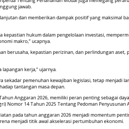
nperda Tentang Penanaman Modal juga memegang peranan v
anggung jawab.
lanjutan dan memberikan dampak positif yang maksimal ba
a kepastian hukum dalam pengelolaan investasi, mempermu
onomi makro,” ucapnya.
han berusaha, kepastian perizinan, dan perlindungan ase
 lapangan kerja,” ujarnya.
sekadar pemenuhan kewajiban legislasi, tetap menjadi lan
erhadap tantangan masa depan.
Tahun Anggaran 2026, memiliki peran penting sebagai da
agri) Nomor 14 Tahun 2025 Tentang Pedoman Penyusunan 
atan pada tahun anggaran 2026 menjadi momentum pentin
na menjadi titik awal akselerasi pertumbuhan ekonomi.