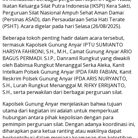
Ikatan Keluarga Silat Putra Indonesia (IKSPI) Kera Sakti,
Perguruan Silat Nasional Ampuh Sehat Aman Damai
(Persinas ASAD), dan Persaudaraan Setia Hati Terate
(PSHT). Acara digelar pada hari Selasa (26/08/2025).
Beberapa tokoh penting hadir dalam acara tersebut,
termasuk Kapolsek Gunung Anyar IPTU SUMIANTO
HARSYA FAHRONI, S.H., M.H., Camat Gunung Anyar ARIO
BAGUS PERMADI. S.I.P., Danramil Rungkut yang diwakili
oleh Babinsa Rungkut Menanggal Serka Aleka, Kanit
Intelkam Polsek Gunung Anyar IPDA FARI FABIAN, Kanit
Reskrim Polsek Gunung Anyar IPDA ARIS NURYANTO,
S.H., Lurah Rungkut Menanggal M. RIFKY ERRIJANTO,
S.H., serta perwakilan dari berbagai perguruan silat.
Kapolsek Gunung Anyar menjelaskan bahwa tujuan
utama dari kegiatan ini adalah untuk memperkuat
hubungan antara pihak kepolisian dengan para
pemimpin perguruan silat. Dengan adanya koordinasi ini,
diharapkan para ketua ranting atau wakilnya dapat
berkontribusi dalam menjaga keamanan dan ketertiban