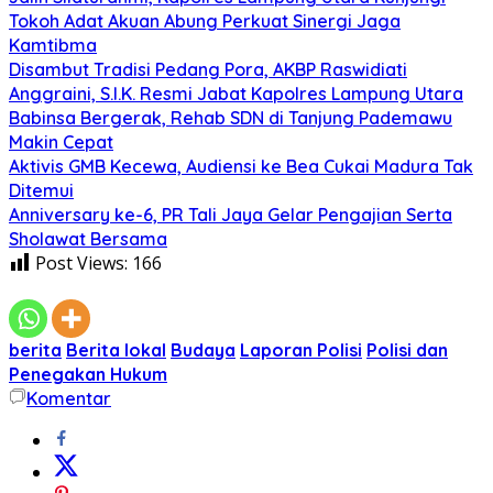
Tokoh Adat Akuan Abung Perkuat Sinergi Jaga
Kamtibma
Disambut Tradisi Pedang Pora, AKBP Raswidiati
Anggraini, S.I.K. Resmi Jabat Kapolres Lampung Utara
Babinsa Bergerak, Rehab SDN di Tanjung Pademawu
Makin Cepat
Aktivis GMB Kecewa, Audiensi ke Bea Cukai Madura Tak
Ditemui
Anniversary ke-6, PR Tali Jaya Gelar Pengajian Serta
Sholawat Bersama
Post Views:
166
berita
Berita lokal
Budaya
Laporan Polisi
Polisi dan
Penegakan Hukum
Komentar