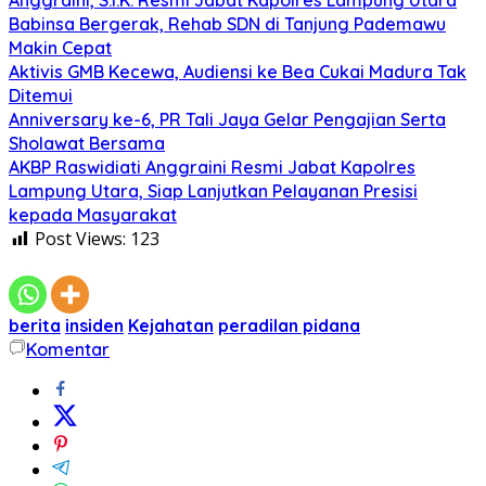
Anggraini, S.I.K. Resmi Jabat Kapolres Lampung Utara
Babinsa Bergerak, Rehab SDN di Tanjung Pademawu
Makin Cepat
Aktivis GMB Kecewa, Audiensi ke Bea Cukai Madura Tak
Ditemui
Anniversary ke-6, PR Tali Jaya Gelar Pengajian Serta
Sholawat Bersama
AKBP Raswidiati Anggraini Resmi Jabat Kapolres
Lampung Utara, Siap Lanjutkan Pelayanan Presisi
kepada Masyarakat
Post Views:
123
berita
insiden
Kejahatan
peradilan pidana
Komentar