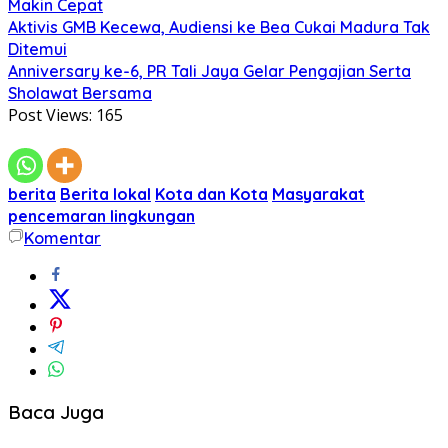
Makin Cepat
Aktivis GMB Kecewa, Audiensi ke Bea Cukai Madura Tak
Ditemui
Anniversary ke-6, PR Tali Jaya Gelar Pengajian Serta
Sholawat Bersama
Post Views:
165
berita
Berita lokal
Kota dan Kota
Masyarakat
pencemaran lingkungan
Komentar
Baca Juga