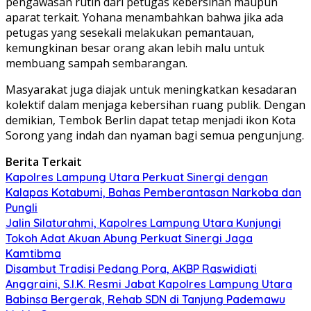
pengawasan rutin dari petugas kebersihan maupun
aparat terkait. Yohana menambahkan bahwa jika ada
petugas yang sesekali melakukan pemantauan,
kemungkinan besar orang akan lebih malu untuk
membuang sampah sembarangan.
Masyarakat juga diajak untuk meningkatkan kesadaran
kolektif dalam menjaga kebersihan ruang publik. Dengan
demikian, Tembok Berlin dapat tetap menjadi ikon Kota
Sorong yang indah dan nyaman bagi semua pengunjung.
Berita Terkait
Kapolres Lampung Utara Perkuat Sinergi dengan
Kalapas Kotabumi, Bahas Pemberantasan Narkoba dan
Pungli
Jalin Silaturahmi, Kapolres Lampung Utara Kunjungi
Tokoh Adat Akuan Abung Perkuat Sinergi Jaga
Kamtibma
Disambut Tradisi Pedang Pora, AKBP Raswidiati
Anggraini, S.I.K. Resmi Jabat Kapolres Lampung Utara
Babinsa Bergerak, Rehab SDN di Tanjung Pademawu