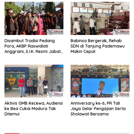
Disambut Tradisi Pedang
Babinsa Bergerak, Rehab
Pora, AKBP Raswidiati
SDN di Tanjung Pademawu
Anggraini, S.I.K. Resmi Jabat
Makin Cepat
Kapolres Lampung Utara
Aktivis GMB Kecewa, Audiensi
Anniversary ke-6, PR Tali
ke Bea Cukai Madura Tak
Jaya Gelar Pengajian Serta
Ditemui
Sholawat Bersama