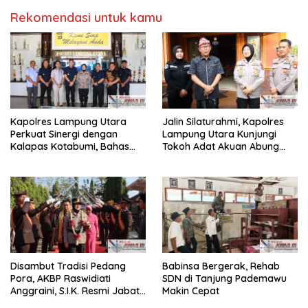
Rekomendasi untuk kamu
Kapolres Lampung Utara
Jalin Silaturahmi, Kapolres
Perkuat Sinergi dengan
Lampung Utara Kunjungi
Kalapas Kotabumi, Bahas
Tokoh Adat Akuan Abung
Pemberantasan Narkoba
Perkuat Sinergi Jaga
dan Pungli
Kamtibma
Disambut Tradisi Pedang
Babinsa Bergerak, Rehab
Pora, AKBP Raswidiati
SDN di Tanjung Pademawu
Anggraini, S.I.K. Resmi Jabat
Makin Cepat
Kapolres Lampung Utara