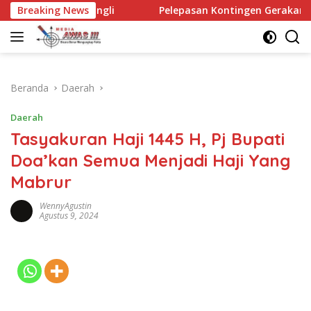
Langsung
ungli
Breaking News
Pelepasan Kontingen Gerakan Pramuka Kota Kedir
ke
konten
Beranda
Daerah
Daerah
Tasyakuran Haji 1445 H, Pj Bupati
Doa’kan Semua Menjadi Haji Yang
Mabrur
WennyAgustin
Agustus 9, 2024