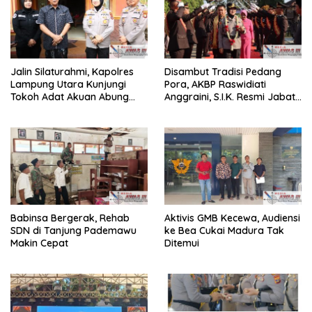
Jalin Silaturahmi, Kapolres
Disambut Tradisi Pedang
Lampung Utara Kunjungi
Pora, AKBP Raswidiati
Tokoh Adat Akuan Abung
Anggraini, S.I.K. Resmi Jabat
Perkuat Sinergi Jaga
Kapolres Lampung Utara
Kamtibma
Babinsa Bergerak, Rehab
Aktivis GMB Kecewa, Audiensi
SDN di Tanjung Pademawu
ke Bea Cukai Madura Tak
Makin Cepat
Ditemui