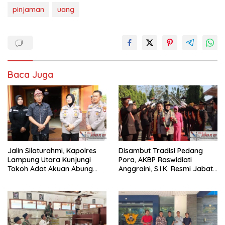
pinjaman
uang
Baca Juga
Jalin Silaturahmi, Kapolres
Disambut Tradisi Pedang
Lampung Utara Kunjungi
Pora, AKBP Raswidiati
Tokoh Adat Akuan Abung
Anggraini, S.I.K. Resmi Jabat
Perkuat Sinergi Jaga
Kapolres Lampung Utara
Kamtibma