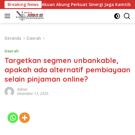
Langsung
t Akuan Abung Perkuat Sinergi Jaga Kamtibma
Breaking News
Keluarg
ke
konten
Beranda
Daerah
Daerah
Targetkan segmen unbankable,
apakah ada alternatif pembiayaan
selain pinjaman online?
Admin
Desember 13, 2025