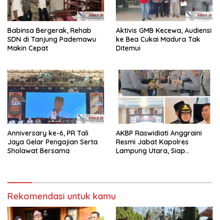
Babinsa Bergerak, Rehab
Aktivis GMB Kecewa, Audiensi
SDN di Tanjung Pademawu
ke Bea Cukai Madura Tak
Makin Cepat
Ditemui
Anniversary ke-6, PR Tali
AKBP Raswidiati Anggraini
Jaya Gelar Pengajian Serta
Resmi Jabat Kapolres
Sholawat Bersama
Lampung Utara, Siap
Lanjutkan Pelayanan Presisi
kepada Masyarakat
Rekomendasi untuk kamu