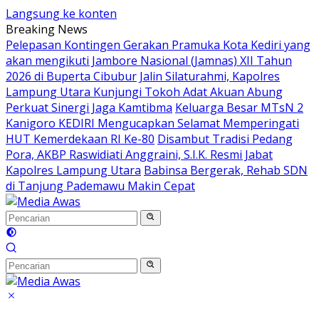
Langsung ke konten
Breaking News
Pelepasan Kontingen Gerakan Pramuka Kota Kediri yang
akan mengikuti Jambore Nasional (Jamnas) XII Tahun
2026 di Buperta Cibubur
Jalin Silaturahmi, Kapolres
Lampung Utara Kunjungi Tokoh Adat Akuan Abung
Perkuat Sinergi Jaga Kamtibma
Keluarga Besar MTsN 2
Kanigoro KEDIRI Mengucapkan Selamat Memperingati
HUT Kemerdekaan RI Ke-80
Disambut Tradisi Pedang
Pora, AKBP Raswidiati Anggraini, S.I.K. Resmi Jabat
Kapolres Lampung Utara
Babinsa Bergerak, Rehab SDN
di Tanjung Pademawu Makin Cepat