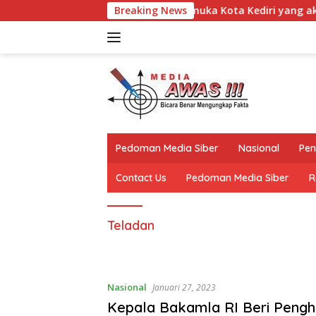
Langsung
ntingen Gerakan Pramuka Kota Kediri yang akan mengikuti Jamb
Breaking News
ke
konten
Pedoman Media Siber
Nasional
Pen
Contact Us
Pedoman Media Siber
R
Teladan
Nasional
Januari 27, 2023
Kepala Bakamla RI Beri Peng