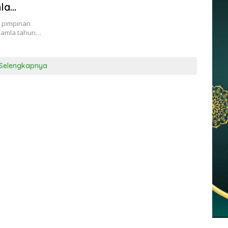
la
i pimpinan
akamla tahun…
Selengkapnya