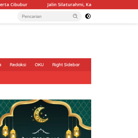
Jalin Silaturahmi, Kapolres Lampung Utara Kunjungi Tokoh
a
Redaksi
OKU
Right Sidebar