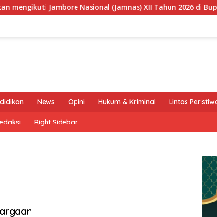
ore Nasional (Jamnas) XII Tahun 2026 di Buperta Cibubur
didikan
News
Opini
Hukum & Kriminal
Lintas Peristiw
edaksi
Right Sidebar
hargaan