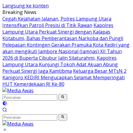
Langsung ke konten
Breaking News
Cegah Kejahatan Jalanan, Polres Lampung Utara
Intensifkan Patroli Presisi di Titik Rawan
Kapolres
Lampung Utara Perkuat Sinergi dengan Kalapas
Kotabumi, Bahas Pemberantasan Narkoba dan Pungli
Pelepasan Kontingen Gerakan Pramuka Kota Kediri yang
akan mengikuti Jambore Nasional (Jamnas) XII Tahun
2026 di Buperta Cibubur
Jalin Silaturahmi, Kapolres
Lampung Utara Kunjungi Tokoh Adat Akuan Abung
Perkuat Sinergi Jaga Kamtibma
Keluarga Besar MTsN 2
Kanigoro KEDIRI Mengucapkan Selamat Memperingati
HUT Kemerdekaan RI Ke-80