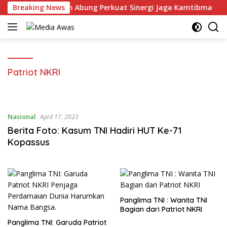
Langsung
gi Tokoh Adat Akuan Abung Perkuat Sinergi Jaga Kamtibma
Breaking News
ke
konten
Patriot NKRI
Nasional
April 17, 2023
Berita Foto: Kasum TNI Hadiri HUT Ke-71
Kopassus
Panglima TNI : Wanita TNI
Bagian dari Patriot NKRI
Panglima TNI: Garuda Patriot