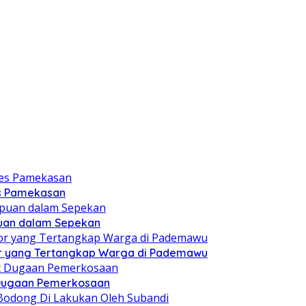
es Pamekasan
puan dalam Sepekan
r yang Tertangkap Warga di Pademawu
t Dugaan Pemerkosaan