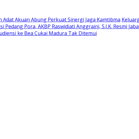
oh Adat Akuan Abung Perkuat Sinergi Jaga Kamtibma
Keluar
si Pedang Pora, AKBP Raswidiati Anggraini, S.I.K. Resmi Ja
udiensi ke Bea Cukai Madura Tak Ditemui