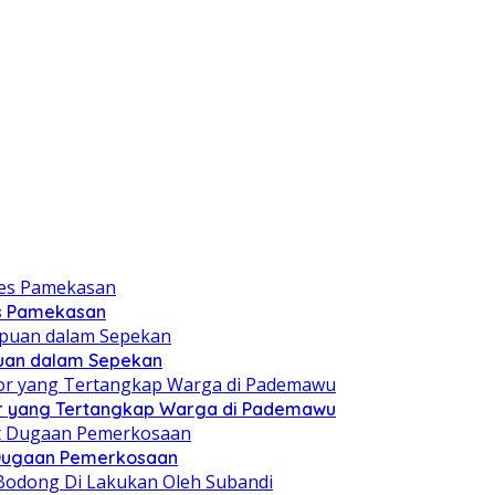
es Pamekasan
puan dalam Sepekan
r yang Tertangkap Warga di Pademawu
t Dugaan Pemerkosaan