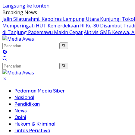
Langsung ke konten
Breaking News
Jalin Silaturahmi, Kapolres Lampung Utara Kunjungi Tok
Memperingati HUT Kemerdekaan RI Ke-80
Disambut Tradi
di Tanjung Pademawu Makin Cepat
Aktivis GMB Kecewa, A
Pedoman Media Siber
Nasional
Pendidikan
News
Opini
Hukum & Kriminal
Lintas Peristiwa