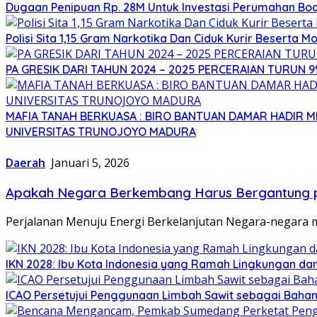
Dugaan Penipuan Rp. 28M Untuk Investasi Perumahan Bod
Polisi Sita 1,15 Gram Narkotika Dan Ciduk Kurir Beserta Mo
PA GRESIK DARI TAHUN 2024 – 2025 PERCERAIAN TURUN 
MAFIA TANAH BERKUASA : BIRO BANTUAN DAMAR HADIR
UNIVERSITAS TRUNOJOYO MADURA
Daerah
Januari 5, 2026
Apakah Negara Berkembang Harus Bergantung pa
Perjalanan Menuju Energi Berkelanjutan Negara-negara
IKN 2028: Ibu Kota Indonesia yang Ramah Lingkungan da
ICAO Persetujui Penggunaan Limbah Sawit sebagai Baha