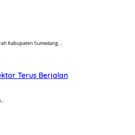
g
rah Kabupaten Sumedang…
ktor Terus Berjalan
s…