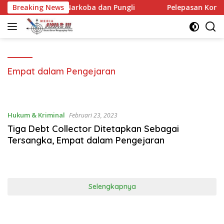
Langsung
antasan Narkoba dan Pungli
Breaking News
Pelepasan Kontingen Gerak
ke
konten
Empat dalam Pengejaran
Hukum & Kriminal
Februari 23, 2023
Tiga Debt Collector Ditetapkan Sebagai
Tersangka, Empat dalam Pengejaran
Selengkapnya