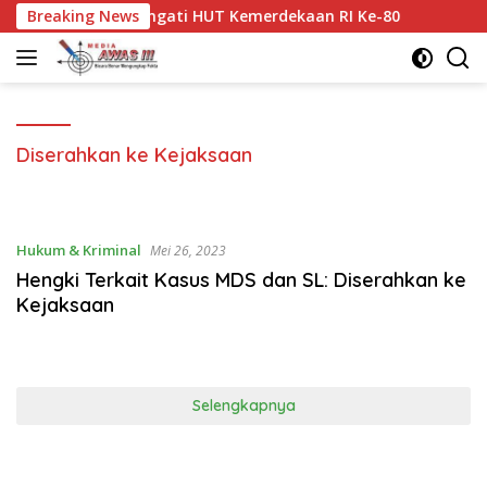
Langsung
 Memperingati HUT Kemerdekaan RI Ke-80
Breaking News
Disambut Tra
ke
konten
Diserahkan ke Kejaksaan
Hukum & Kriminal
Mei 26, 2023
Hengki Terkait Kasus MDS dan SL: Diserahkan ke
Kejaksaan
Selengkapnya