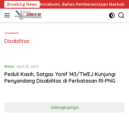
Langsung
ngan Kalapas Kotabumi, Bahas Pemberantasan Narkoba dan Pun
Breaking News
ke
konten
Disabilitas
News
April 20, 2023
Peduli Kasih, Satgas Yonif 143/TWEJ Kunjungi
Penyandang Disabilitas di Perbatasan RI-PNG
Selengkapnya