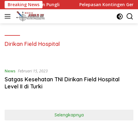
Langsung
rkoba dan Pungli
Breaking News
Pelepasan Kontingen Gerakan Pramuka
ke
konten
Dirikan Field Hospital
News
Februari 15, 2023
Satgas Kesehatan TNI Dirikan Field Hospital
Level II di Turki
Selengkapnya