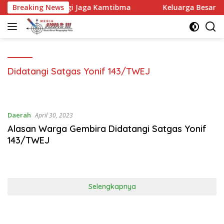
Langsung
uat Sinergi Jaga Kamtibma
Breaking News
Keluarga Besar MTsN 2 Kan
ke
konten
Didatangi Satgas Yonif 143/TWEJ
Daerah
April 30, 2023
Alasan Warga Gembira Didatangi Satgas Yonif
143/TWEJ
Selengkapnya