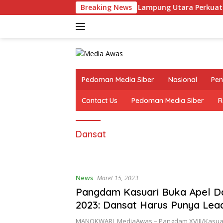
Langsung
Breaking News
Kapolres Lampung Utara Perkuat Sine
ke
konten
Pedoman Media Siber
Nasional
Pen
Contact Us
Pedoman Media Siber
R
Dansat
News
Maret 15, 2023
Pangdam Kasuari Buka Apel Da
2023: Dansat Harus Punya Lea
Baik
MANOKWARI, MediaAwas – Pangdam XVIII/Kasuar