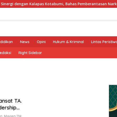
rgi dengan Kalapas Kotabumi, Bahas Pemberantasan Narkoba d
didikan
News
Opini
Hukum & Kriminal
Lintas Peristiw
edaksi
Right Sidebar
nsat TA.
dership
i, Mayjen TNI