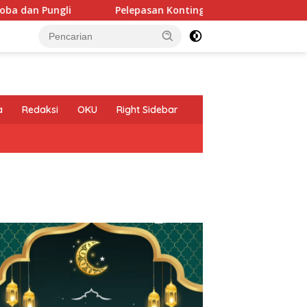
an Pungli
Pelepasan Kontingen Gerakan Pramuka Kota K
a
Redaksi
OKU
Right Sidebar