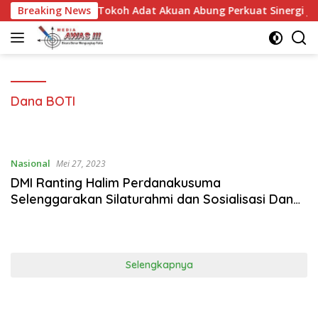
Langsung
 Kunjungi Tokoh Adat Akuan Abung Perkuat Sinergi Jaga Kamti
Breaking News
ke
konten
Dana BOTI
Nasional
Mei 27, 2023
DMI Ranting Halim Perdanakusuma
Selenggarakan Silaturahmi dan Sosialisasi Dana
BOTI
Selengkapnya