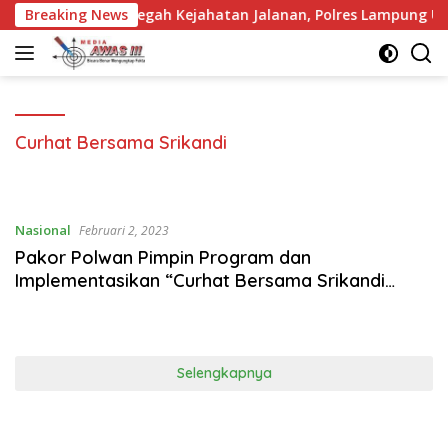
Langsung
Breaking News
Cegah Kejahatan Jalanan, Polres Lampung Utara Intensifkan
ke
konten
Curhat Bersama Srikandi
Nasional
Februari 2, 2023
Pakor Polwan Pimpin Program dan
Implementasikan “Curhat Bersama Srikandi
Polda Metro Jaya”
Selengkapnya