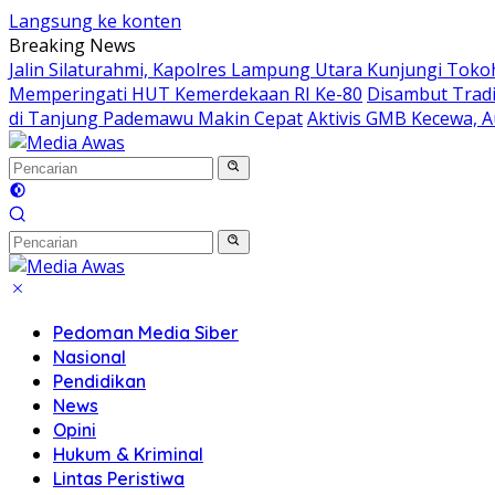
Langsung ke konten
Breaking News
Jalin Silaturahmi, Kapolres Lampung Utara Kunjungi Tok
Memperingati HUT Kemerdekaan RI Ke-80
Disambut Tradi
di Tanjung Pademawu Makin Cepat
Aktivis GMB Kecewa, A
Pedoman Media Siber
Nasional
Pendidikan
News
Opini
Hukum & Kriminal
Lintas Peristiwa