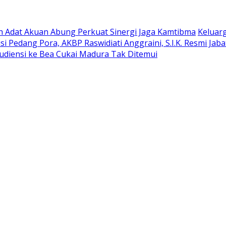
oh Adat Akuan Abung Perkuat Sinergi Jaga Kamtibma
Keluar
si Pedang Pora, AKBP Raswidiati Anggraini, S.I.K. Resmi Ja
udiensi ke Bea Cukai Madura Tak Ditemui