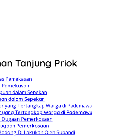
an Tanjung Priok
es Pamekasan
puan dalam Sepekan
r yang Tertangkap Warga di Pademawu
t Dugaan Pemerkosaan