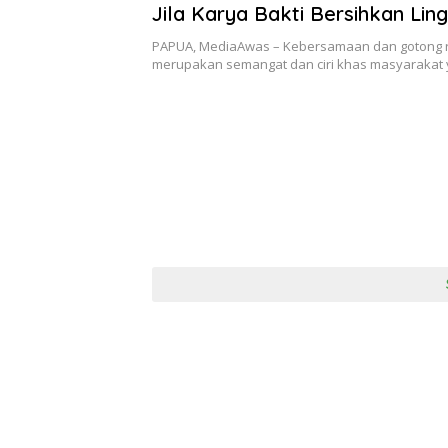
Jila Karya Bakti Bersihkan Lin
Sekolah
PAPUA, MediaAwas – Kebersamaan dan gotong 
merupakan semangat dan ciri khas masyarakat