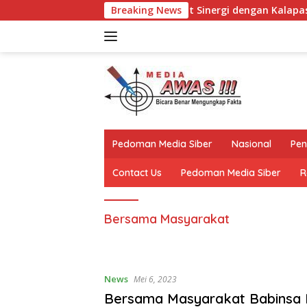
Langsung
mpung Utara Perkuat Sinergi dengan Kalapas Kotabumi, Bahas
Breaking News
ke
konten
Pedoman Media Siber
Nasional
Pen
Contact Us
Pedoman Media Siber
R
Bersama Masyarakat
News
Mei 6, 2023
Bersama Masyarakat Babinsa 