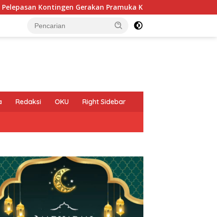
en Gerakan Pramuka Kota Kediri yang akan mengikuti Jambore 
a
Redaksi
OKU
Right Sidebar