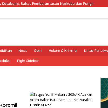
 Pemberantasan Narkoba dan Pungli
Pelepasan Konting
didikan
News
Opini
Hukum & Kriminal
Lintas Peristiw
edaksi
Right Sidebar
Koramil