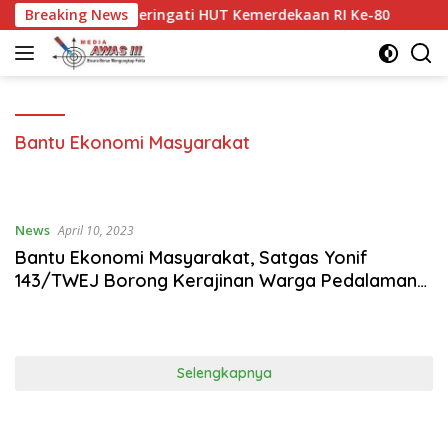
Langsung
mat Memperingati HUT Kemerdekaan RI Ke-80
Breaking News
Disambut 
ke
konten
Bantu Ekonomi Masyarakat
News
April 10, 2023
Bantu Ekonomi Masyarakat, Satgas Yonif
143/TWEJ Borong Kerajinan Warga Pedalaman
Papua
Selengkapnya