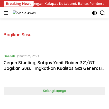
Langsung
 Perkuat Sinergi dengan Kalapas Kotabumi, Bahas Pemberanta
Breaking News
ke
konten
Bagikan Susu
Daerah
Januari 25, 2023
Cegah Stunting, Satgas Yonif Raider 321/GT
Bagikan Susu Tingkatkan Kualitas Gizi Generasi
Muda Papua Pegunungan
Selengkapnya