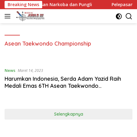
Langsung
antasan Narkoba dan Pungli
Breaking News
Pelepasan Kontingen Gera
ke
konten
Asean Taekwondo Championship
News
Maret 14, 2023
Harumkan Indonesia, Serda Adam Yazid Raih
Medali Emas 6TH Asean Taekwondo
Championship di Filipina
Selengkapnya