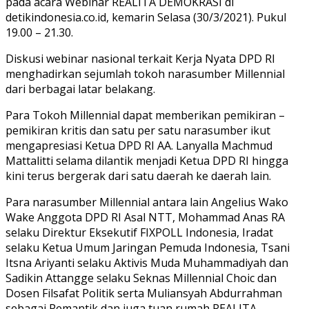
pada acara Webinar REALITA DEMOKRASI di
detikindonesia.co.id, kemarin Selasa (30/3/2021). Pukul
19.00 – 21.30.
Diskusi webinar nasional terkait Kerja Nyata DPD RI
menghadirkan sejumlah tokoh narasumber Millennial
dari berbagai latar belakang.
Para Tokoh Millennial dapat memberikan pemikiran –
pemikiran kritis dan satu per satu narasumber ikut
mengapresiasi Ketua DPD RI AA. Lanyalla Machmud
Mattalitti selama dilantik menjadi Ketua DPD RI hingga
kini terus bergerak dari satu daerah ke daerah lain.
Para narasumber Millennial antara lain Angelius Wako
Wake Anggota DPD RI Asal NTT, Mohammad Anas RA
selaku Direktur Eksekutif FIXPOLL Indonesia, Iradat
selaku Ketua Umum Jaringan Pemuda Indonesia, Tsani
Itsna Ariyanti selaku Aktivis Muda Muhammadiyah dan
Sadikin Attangge selaku Seknas Millennial Choic dan
Dosen Filsafat Politik serta Muliansyah Abdurrahman
sebagai Pemantik dan juga tuan rumah REALITA