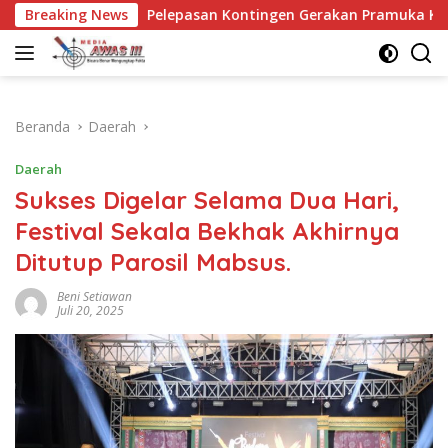
Langsung
epasan Kontingen Gerakan Pramuka Kota Kediri yang akan mengi
Breaking News
ke
konten
Beranda
Daerah
Daerah
Sukses Digelar Selama Dua Hari,
Festival Sekala Bekhak Akhirnya
Ditutup Parosil Mabsus.
Beni Setiawan
Juli 20, 2025