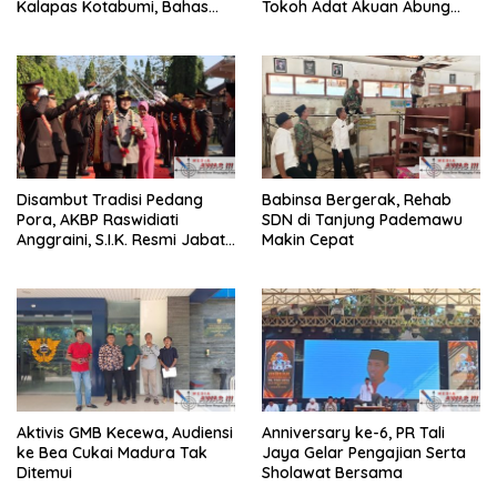
Kalapas Kotabumi, Bahas
Tokoh Adat Akuan Abung
Pemberantasan Narkoba
Perkuat Sinergi Jaga
dan Pungli
Kamtibma
Disambut Tradisi Pedang
Babinsa Bergerak, Rehab
Pora, AKBP Raswidiati
SDN di Tanjung Pademawu
Anggraini, S.I.K. Resmi Jabat
Makin Cepat
Kapolres Lampung Utara
Aktivis GMB Kecewa, Audiensi
Anniversary ke-6, PR Tali
ke Bea Cukai Madura Tak
Jaya Gelar Pengajian Serta
Ditemui
Sholawat Bersama