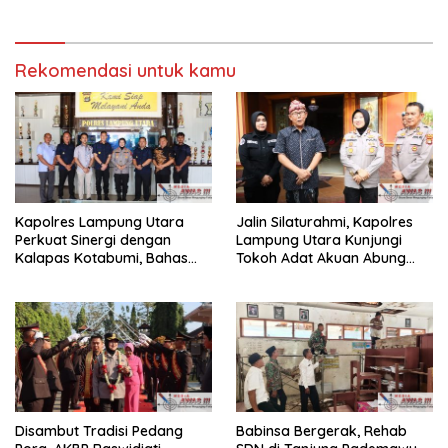
Rekomendasi untuk kamu
Kapolres Lampung Utara
Jalin Silaturahmi, Kapolres
Perkuat Sinergi dengan
Lampung Utara Kunjungi
Kalapas Kotabumi, Bahas
Tokoh Adat Akuan Abung
Pemberantasan Narkoba
Perkuat Sinergi Jaga
dan Pungli
Kamtibma
Disambut Tradisi Pedang
Babinsa Bergerak, Rehab