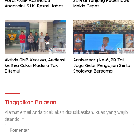
Pora, AKBP Raswidiati
SDN di Tanjung Pademawu
Anggraini, S.I.K. Resmi Jabat
Makin Cepat
Kapolres Lampung Utara
Aktivis GMB Kecewa, Audiensi
Anniversary ke-6, PR Tali
ke Bea Cukai Madura Tak
Jaya Gelar Pengajian Serta
Ditemui
Sholawat Bersama
Tinggalkan Balasan
Alamat email Anda tidak akan dipublikasikan.
Ruas yang wajib
ditandai
*