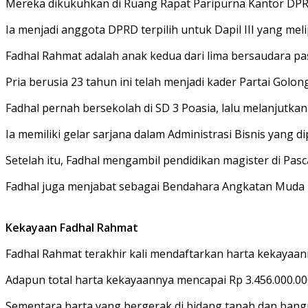
Mereka dikukuhkan di Ruang Rapat Paripurna Kantor DPRD
Ia menjadi anggota DPRD terpilih untuk Dapil III yang mel
Fadhal Rahmat adalah anak kedua dari lima bersaudara pa
Pria berusia 23 tahun ini telah menjadi kader Partai Golon
Fadhal pernah bersekolah di SD 3 Poasia, lalu melanjutk
Ia memiliki gelar sarjana dalam Administrasi Bisnis yang 
Setelah itu, Fadhal mengambil pendidikan magister di Pas
Fadhal juga menjabat sebagai Bendahara Angkatan Muda 
Kekayaan Fadhal Rahmat
Fadhal Rahmat terakhir kali mendaftarkan harta kekayaann
Adapun total harta kekayaannya mencapai Rp 3.456.000.00
Sementara harta yang bergerak di bidang tanah dan bang