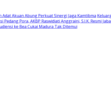
oh Adat Akuan Abung Perkuat Sinergi Jaga Kamtibma
Keluar
si Pedang Pora, AKBP Raswidiati Anggraini, S.I.K. Resmi Ja
udiensi ke Bea Cukai Madura Tak Ditemui