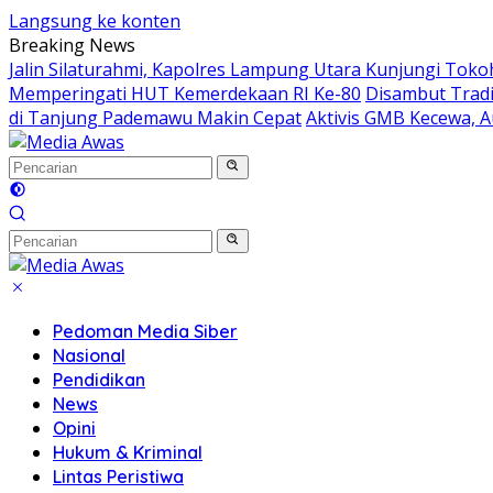
Langsung ke konten
Breaking News
Jalin Silaturahmi, Kapolres Lampung Utara Kunjungi Tok
Memperingati HUT Kemerdekaan RI Ke-80
Disambut Tradi
di Tanjung Pademawu Makin Cepat
Aktivis GMB Kecewa, A
Pedoman Media Siber
Nasional
Pendidikan
News
Opini
Hukum & Kriminal
Lintas Peristiwa