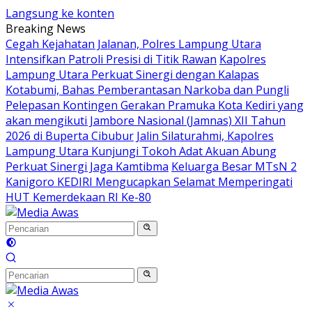
Langsung ke konten
Breaking News
Cegah Kejahatan Jalanan, Polres Lampung Utara
Intensifkan Patroli Presisi di Titik Rawan
Kapolres
Lampung Utara Perkuat Sinergi dengan Kalapas
Kotabumi, Bahas Pemberantasan Narkoba dan Pungli
Pelepasan Kontingen Gerakan Pramuka Kota Kediri yang
akan mengikuti Jambore Nasional (Jamnas) XII Tahun
2026 di Buperta Cibubur
Jalin Silaturahmi, Kapolres
Lampung Utara Kunjungi Tokoh Adat Akuan Abung
Perkuat Sinergi Jaga Kamtibma
Keluarga Besar MTsN 2
Kanigoro KEDIRI Mengucapkan Selamat Memperingati
HUT Kemerdekaan RI Ke-80