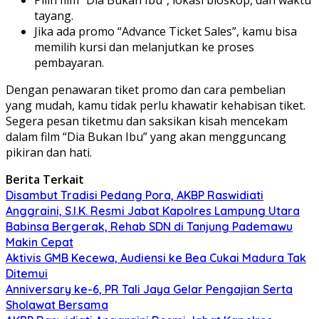
Pilih film “Dia Bukan Ibu”, lokasi bioskop, dan waktu
tayang.
Jika ada promo “Advance Ticket Sales”, kamu bisa
memilih kursi dan melanjutkan ke proses
pembayaran.
Dengan penawaran tiket promo dan cara pembelian
yang mudah, kamu tidak perlu khawatir kehabisan tiket.
Segera pesan tiketmu dan saksikan kisah mencekam
dalam film “Dia Bukan Ibu” yang akan mengguncang
pikiran dan hati.
Berita Terkait
Disambut Tradisi Pedang Pora, AKBP Raswidiati
Anggraini, S.I.K. Resmi Jabat Kapolres Lampung Utara
Babinsa Bergerak, Rehab SDN di Tanjung Pademawu
Makin Cepat
Aktivis GMB Kecewa, Audiensi ke Bea Cukai Madura Tak
Ditemui
Anniversary ke-6, PR Tali Jaya Gelar Pengajian Serta
Sholawat Bersama