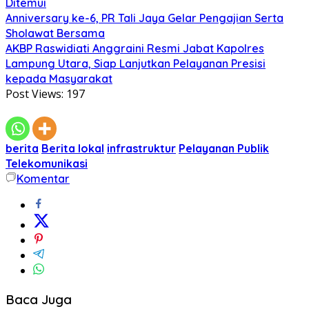
Ditemui
Anniversary ke-6, PR Tali Jaya Gelar Pengajian Serta
Sholawat Bersama
AKBP Raswidiati Anggraini Resmi Jabat Kapolres
Lampung Utara, Siap Lanjutkan Pelayanan Presisi
kepada Masyarakat
Post Views:
197
berita
Berita lokal
infrastruktur
Pelayanan Publik
Telekomunikasi
Komentar
Baca Juga