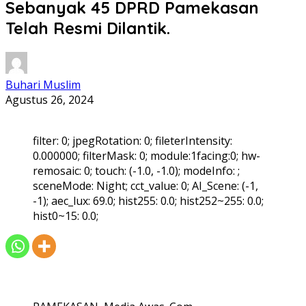
Sebanyak 45 DPRD Pamekasan
Telah Resmi Dilantik.
Buhari Muslim
Agustus 26, 2024
filter: 0; jpegRotation: 0; fileterIntensity:
0.000000; filterMask: 0; module:1facing:0; hw-
remosaic: 0; touch: (-1.0, -1.0); modeInfo: ;
sceneMode: Night; cct_value: 0; AI_Scene: (-1,
-1); aec_lux: 69.0; hist255: 0.0; hist252~255: 0.0;
hist0~15: 0.0;