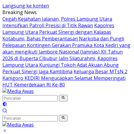
Langsung ke konten
Breaking News
Cegah Kejahatan Jalanan, Polres Lampung Utara
Intensifkan Patroli Presisi di Titik Rawan
Kapolres
Lampung Utara Perkuat Sinergi dengan Kalapas
Kotabumi, Bahas Pemberantasan Narkoba dan Pungli
Pelepasan Kontingen Gerakan Pramuka Kota Kediri yang
akan mengikuti Jambore Nasional (Jamnas) XII Tahun
2026 di Buperta Cibubur
Jalin Silaturahmi, Kapolres
Lampung Utara Kunjungi Tokoh Adat Akuan Abung
Perkuat Sinergi Jaga Kamtibma
Keluarga Besar MTsN 2
Kanigoro KEDIRI Mengucapkan Selamat Memperingati
HUT Kemerdekaan RI Ke-80