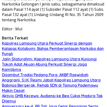
Narkotika Golongan I jenis sabu, sebagaimana dimaksud
dalam Pasal 114 ayat (1) Subsider Pasal 112 ayat (1) Subs.
Pasal 132 ayat (1) Undang-Undang RI No. 35 Tahun 2009
tentang Narkotika.
Editor : Mul
Berita Terkait
Kapolres Lampung Utara Perkuat Sinergi dengan
Kalapas Kotabumi, Bahas Pemberantasan Narkoba dan
Pungli
Jalin Silaturahmi, Kapolres Lampung Utara Kunjungi
Tokoh Adat Akuan Abung Perkuat Sinergi Jaga
Kamtibma
Disambut Tradisi Pedang Pora, AKBP Raswidiati
Anggraini, S.I.K. Resmi Jabat Kapolres Lampung Utara
Babinsa Bergerak, Rehab SDN di Tanjung Pademawu
Makin Cepat
Aktivis GMB Kecewa, Audiensi ke Bea Cukai Madura Tak
Ditemui
Anniversary ke-6, PR Tali Jaya Gelar Pengajian Serta