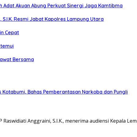
koh Adat Akuan Abung Perkuat Sinergi Jaga Kamtibma
, S.I.K. Resmi Jabat Kapolres Lampung Utara
in Cepat
itemui
olawat Bersama
s Kotabumi, Bahas Pemberantasan Narkoba dan Pungli
aswidiati Anggraini, S.I.K., menerima audiensi Kepala L