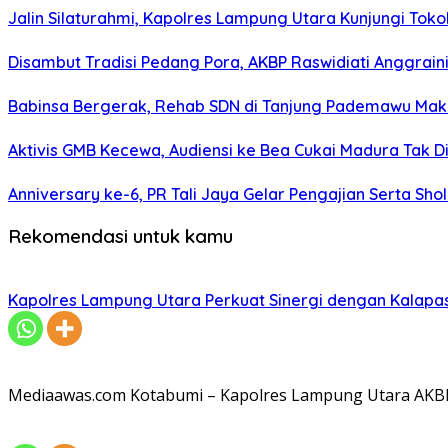
Jalin Silaturahmi, Kapolres Lampung Utara Kunjungi To
Disambut Tradisi Pedang Pora, AKBP Raswidiati Anggraini
Babinsa Bergerak, Rehab SDN di Tanjung Pademawu Mak
Aktivis GMB Kecewa, Audiensi ke Bea Cukai Madura Tak D
Anniversary ke-6, PR Tali Jaya Gelar Pengajian Serta Sh
Rekomendasi untuk kamu
Kapolres Lampung Utara Perkuat Sinergi dengan Kalapa
Mediaawas.com Kotabumi – Kapolres Lampung Utara AKBP R