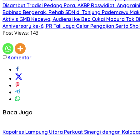
Disambut Tradisi Pedang Pora, AKBP Raswidiati Anggraini
Babinsa Bergerak, Rehab SDN di Tanjung Pademawu Mak
Aktivis GMB Kecewa, Audiensi ke Bea Cukai Madura Tak D
Anniversary ke-6, PR Tali Jaya Gelar Pengajian Serta Sh
Post Views:
143
Komentar
Baca Juga
Kapolres Lampung Utara Perkuat Sinergi dengan Kalapa