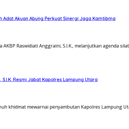
koh Adat Akuan Abung Perkuat Sinergi Jaga Kamtibma
KBP Raswidiati Anggraini, S.I.K., melanjutkan agenda sil
, S.I.K. Resmi Jabat Kapolres Lampung Utara
nuh khidmat mewarnai penyambutan Kapolres Lampung Ut