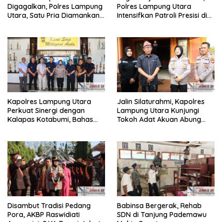
Digagalkan, Polres Lampung
Polres Lampung Utara
Utara, Satu Pria Diamankan
Intensifkan Patroli Presisi di
Bawa Sabu
Titik Rawan
Kapolres Lampung Utara
Jalin Silaturahmi, Kapolres
Perkuat Sinergi dengan
Lampung Utara Kunjungi
Kalapas Kotabumi, Bahas
Tokoh Adat Akuan Abung
Pemberantasan Narkoba
Perkuat Sinergi Jaga
dan Pungli
Kamtibma
Disambut Tradisi Pedang
Babinsa Bergerak, Rehab
Pora, AKBP Raswidiati
SDN di Tanjung Pademawu