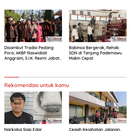
Pemberantasan Narkoba
Perkuat Sinergi Jaga
dan Pungli
Kamtibma
Disambut Tradisi Pedang
Babinsa Bergerak, Rehab
Pora, AKBP Raswidiati
SDN di Tanjung Pademawu
Anggraini, S.I.K. Resmi Jabat
Makin Cepat
Kapolres Lampung Utara
Rekomendasi untuk kamu
Narkoba Siap Edar
Cegah Kejahatan Jalanan,