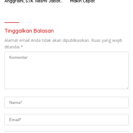
Anggraini, S.I.K. Resmi Jabat
Makin Cepat
Kapolres Lampung Utara
Tinggalkan Balasan
Alamat email Anda tidak akan dipublikasikan.
Ruas yang wajib
ditandai
*